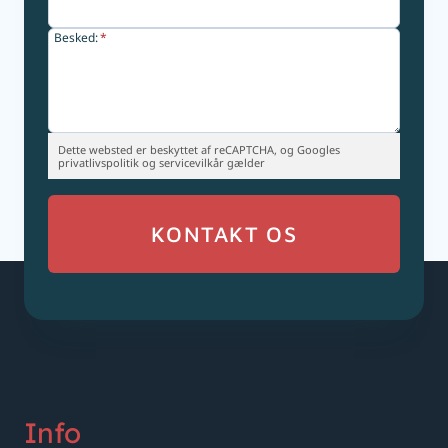
Besked:
*
Dette websted er beskyttet af reCAPTCHA, og Googles
privatlivspolitik og servicevilkår gælder
KONTAKT OS
Info