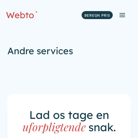
Fortsæt
til
BEREGN PRIS
indhold
Andre services
Lad os tage en
uforpligtende
snak.